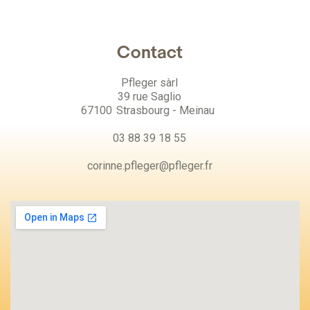
Contact
Pfleger sàrl
39 rue Saglio
67100
Strasbourg - Meinau
03 88 39 18 55
corinne.pfleger@pfleger.fr